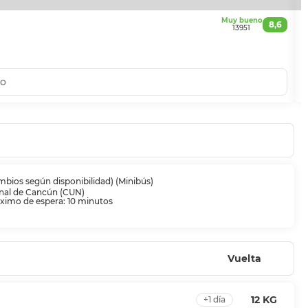
Muy bueno
T
8,6
13951
C
to
mbios según disponibilidad) (Minibús)
nal de Cancún (CUN)
imo de espera: 10 minutos
Vuelta
12 KG
+1 día