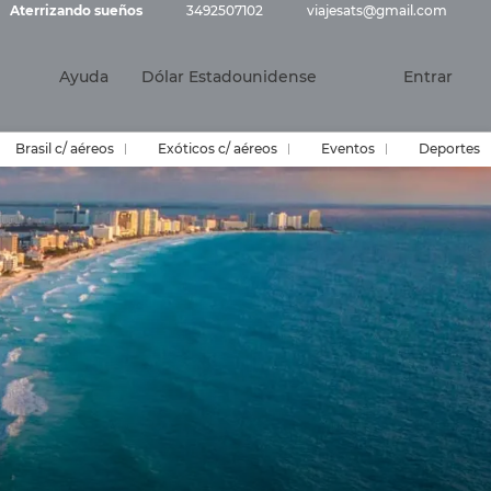
Aterrizando sueños
3492507102
viajesats@gmail.com
Ayuda
Dólar Estadounidense
Entrar
Brasil c/ aéreos
Exóticos c/ aéreos
Eventos
Deportes
n