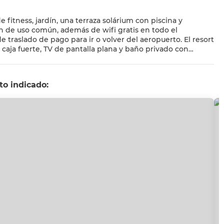
 fitness, jardín, una terraza solárium con piscina y
lón de uso común, además de wifi gratis en todo el
slado de pago para ir o volver del aeropuerto. El resort
, caja fuerte, TV de pantalla plana y baño privado con
la inglés y español. Playa Punta Nizuc está
to (Aeropuerto internacional de Cancún) está a 12 km.
to indicado: