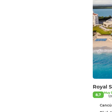
Royal S
Muy 
8,7
12
Cancún