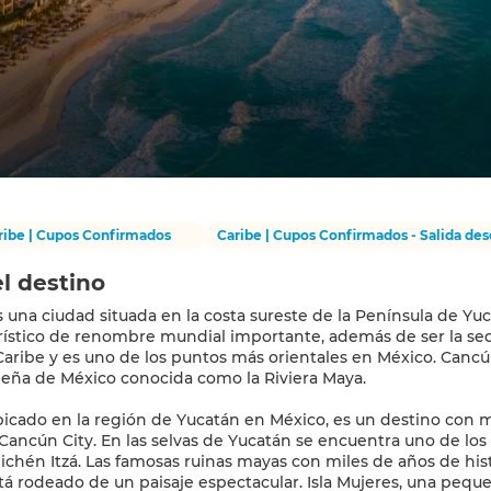
ribe | Cupos Confirmados
Caribe | Cupos Confirmados - Salida d
l destino
 una ciudad situada en la costa sureste de la Península de Yu
rístico de renombre mundial importante, además de ser la sed
Caribe y es uno de los puntos más orientales en México. Cancún
beña de México conocida como la Riviera Maya.
icado en la región de Yucatán en México, es un destino con 
Cancún City. En las selvas de Yucatán se encuentra uno de lo
ichén Itzá. Las famosas ruinas mayas con miles de años de hist
á rodeado de un paisaje espectacular. Isla Mujeres, una peq