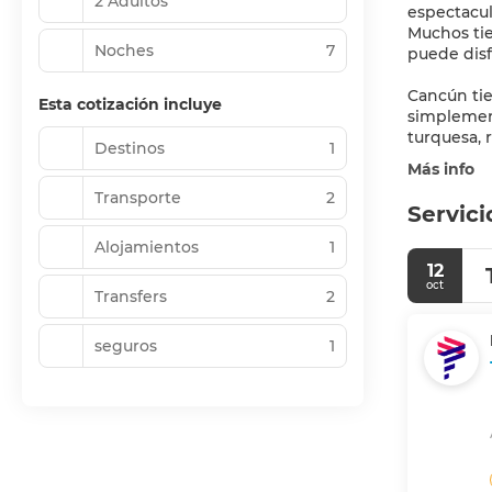
2 Adultos
espectacul
Muchos tie
Noches
7
puede disf
Cancún tie
Esta cotización incluye
simplement
Destinos
1
Más info
Transporte
2
Servici
Alojamientos
1
12
oct
Transfers
2
seguros
1