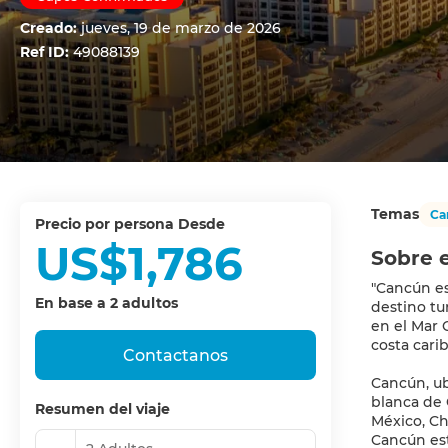
Creado:
jueves, 19 de marzo de 2026
Ref ID:
49088139
Temas
Ca
precio por persona Desde
US$1,786
Sobre e
"Cancún es
En base a 2 adultos
destino tu
en el Mar 
costa cari
Contactanos
Cancún, ub
blanca de 
Resumen del viaje
México, Ch
Cancún est