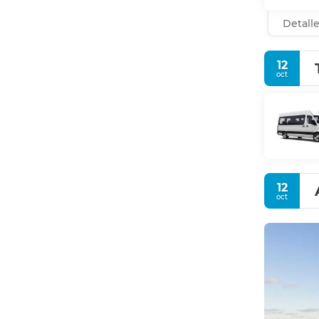
Detall
12
oct
12
oct