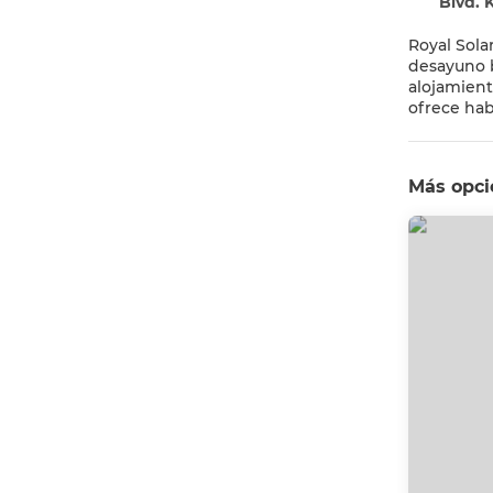
Blvd. Kukulcan 
Royal Sola
desayuno b
alojamiento
ofrece hab
ducha. Royal Solaris Cancun - All Inclusive ofrece alojamiento de 5 estrellas con bañera de hidromasaje y zona de juegos infantil. La
recepción es
a 11 min a
Más opcio