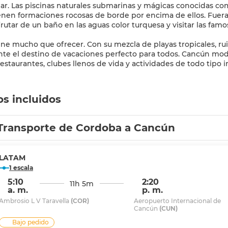
ar. Las piscinas naturales submarinas y mágicas conocidas co
nen formaciones rocosas de borde por encima de ellos. Fuera
rutar de un baño en las aguas color turquesa y visitar las famos
ne mucho que ofrecer. Con su mezcla de playas tropicales, rui
e el destino de vacaciones perfecto para todos. Cancún mode
os incluidos
Transporte de Cordoba a Cancún
LATAM
1 escala
5:10
2:20
11h 5m
a. m.
p. m.
Ambrosio L V Taravella
(COR)
Aeropuerto Internacional de
Cancún
(CUN)
Bajo pedido