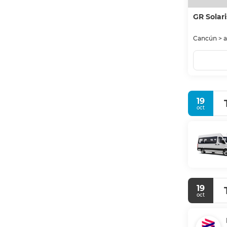
GR Solari
Cancún > a
19
oct
19
oct