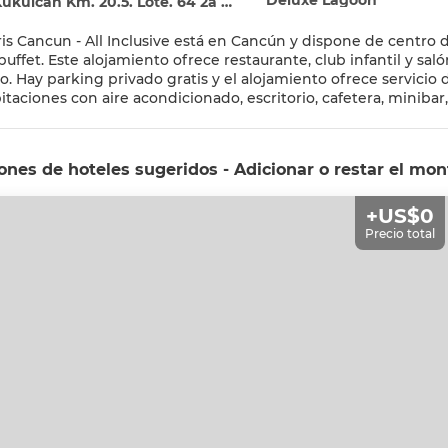
Deluxe Lagoon
Km. 20.5. Lote. 64 2a etapa. Sección A, Zona Hotelera, Cancún 77500
ris Cancun - All Inclusive está en Cancún y dispone de centro de
uffet. Este alojamiento ofrece restaurante, club infantil y sa
. Hay parking privado gratis y el alojamiento ofrece servicio de tra
itaciones con aire acondicionado, escritorio, cafetera, minibar
tá disponible para ofrecer información en todo momento, y el personal hab
 pie del alojamiento, y Plaza La Isla está a 8,3 km. El aeropuer
nes de hoteles sugeridos - Adicionar o restar el mon
+US$0
Precio total