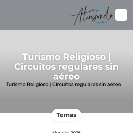
Turismo Religioso |
Circuitos regulares sin
aéreo
Turismo Religioso | Circuitos regulares sin aéreo
Temas
Mundial 2026