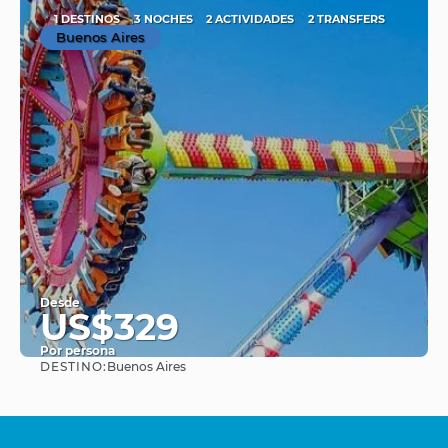
1 DESTINOS
3 NOCHES
2 ACTIVIDADES
2 TRANSFERS
Buenos Aires
Desde
US$329
Por persona
DESTINO:
Buenos Aires
Ver