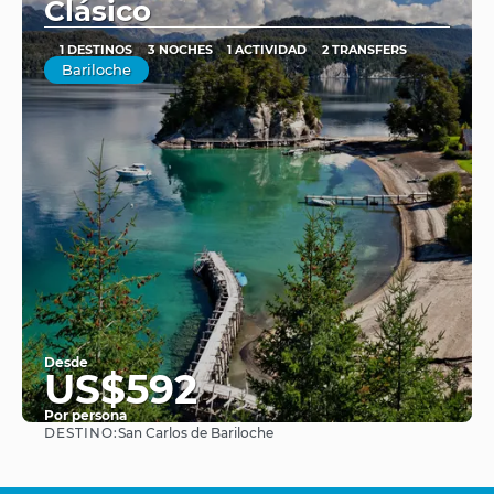
Clásico
1 DESTINOS
3 NOCHES
1 ACTIVIDAD
2 TRANSFERS
Bariloche
Desde
US$592
Por persona
DESTINO:
San Carlos de Bariloche
Ver