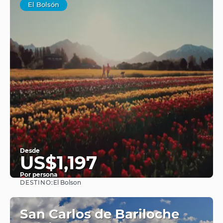
El Bolsón
Desde
US$1,197
Por persona
DESTINO:
El Bolson
Ver
San Carlos de Bariloche